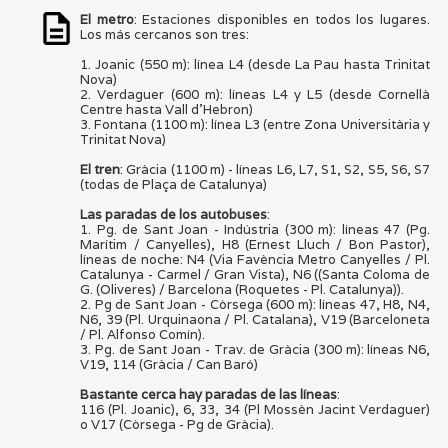
El metro
: Estaciones disponibles en todos los lugares.
Los más cercanos son tres:
1. Joanic (550 m): línea L4 (desde La Pau hasta Trinitat
Nova)
2. Verdaguer (600 m): líneas L4 y L5 (desde Cornellà
Centre hasta Vall d'Hebron)
3. Fontana (1100 m): línea L3 (entre Zona Universitària y
Trinitat Nova)
El tren
: Gràcia (1100 m) - líneas L6, L7, S1, S2, S5, S6, S7
(todas de Plaça de Catalunya)
Las paradas de los autobuses
:
1. Pg. de Sant Joan - Indústria (300 m): líneas 47 (Pg.
Marítim / Canyelles), H8 (Ernest Lluch / Bon Pastor),
líneas de noche: N4 (Via Favència Metro Canyelles / Pl.
Catalunya - Carmel / Gran Vista), N6 ((Santa Coloma de
G. (Oliveres) / Barcelona (Roquetes - Pl. Catalunya)).
2. Pg de Sant Joan - Còrsega (600 m): líneas 47, H8, N4,
N6, 39 (Pl. Urquinaona / Pl. Catalana), V19 (Barceloneta
/ Pl. Alfonso Comín).
3. Pg. de Sant Joan - Trav. de Gràcia (300 m): líneas N6,
V19, 114 (Gràcia / Can Baró)
Bastante cerca hay paradas de las líneas
:
116 (Pl. Joanic), 6, 33, 34 (Pl Mossèn Jacint Verdaguer)
o V17 (Còrsega - Pg de Gràcia).