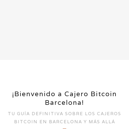
Bitcoin ATM ·
Carrer de Pardo, 49, 08016 Spain
24/7
+34 912 158 056
¡Bienvenido a Cajero Bitcoin
Barcelona!
TU GUÍA DEFINITIVA SOBRE LOS CAJEROS
BITCOIN EN BARCELONA Y MÁS ALLÁ