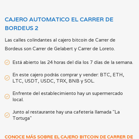
+34 912 158 056
Cajero Bitcoin Barcelona
CAJERO AUTOMATICO EL CARRER DE
Bitcoin ATM ·
“Carrer de Bac de Roda, 66, 08019
BORDEUS 2
Barcelona, España”
La estación Galp donde se encuentra el cajero
Las calles colindantes al cajero bitcoin de Carrer de
automático de Bitcoin, está abierto todos los días de
6:00 a 22:00.
Bordeus son Carrer de Gelabert y Carrer de Loreto.
+34 912 158 056
Está abierto las 24 horas del día los 7 días de la semana.
Cajero Bitcoin Barcelona - Viladecans
Bitcoin ATM ·
Centro Comercial Vilamarina, Av. del
En este cajero podrás comprar y vender: BTC, ETH,
Segle XXI, 6, 08840 Viladecans, Barcelona, España
LTC, USDT, USDC, TRX, BNB y SOL.
El Centro Comercial está abierto de domingo a jueves:
10:00 - 24:00 y los viernes y sábados: 10:00 - 01:00.
+34 912 158 056
Enfrente del establecimiento hay un supermercado
local.
Cajero Automatico Bitcoin - Carrer de
Bordeus, 2
Junto al restaurante hay una cafetería llamada "La
Tortuga"
Bitcoin ATM ·
Carrer de Bordeus, 2, 08029 Barcelona
Abierto 24/7
+34 912 158 056
CONOCE MÁS SOBRE EL CAJERO BITCOIN DE CARRER DE