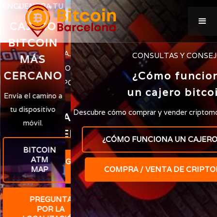
ENCUENTRA TU
CAJERO
BITCOIN
CONSULTAS Y CONSEJ
MÁS
CERCANO
¿Cómo funcio
un cajero bitco
Envía el camino a
tu dispositivo
Descubre cómo comprar y vender criptom
móvil.
¿CÓMO FUNCIONA UN CAJERO
BITCOIN
ATM
MAP
COMPRA / VENTA DE CRIPT
PREGUNTA
POR LA