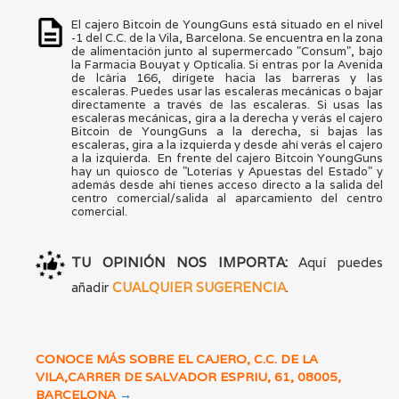
El cajero Bitcoin de YoungGuns está situado en el nivel
-1 del C.C. de la Vila, Barcelona. Se encuentra en la zona
de alimentación junto al supermercado "Consum", bajo
la Farmacia Bouyat y Optícalia. Si entras por la Avenida
de lcària 166, dirígete hacia las barreras y las
escaleras. Puedes usar las escaleras mecánicas o bajar
directamente a través de las escaleras. Si usas las
escaleras mecánicas, gira a la derecha y verás el cajero
Bitcoin de YoungGuns a la derecha, si bajas las
escaleras, gira a la izquierda y desde ahí verás el cajero
a la izquierda. En frente del cajero Bitcoin YoungGuns
hay un quiosco de "Loterías y Apuestas del Estado" y
además desde ahí tienes acceso directo a la salida del
centro comercial/salida al aparcamiento del centro
comercial.
TU OPINIÓN NOS IMPORTA:
Aquí puedes
añadir
CUALQUIER SUGERENCIA
.
CONOCE MÁS SOBRE EL CAJERO, C.C. DE LA
VILA,CARRER DE SALVADOR ESPRIU, 61, 08005,
BARCELONA
→